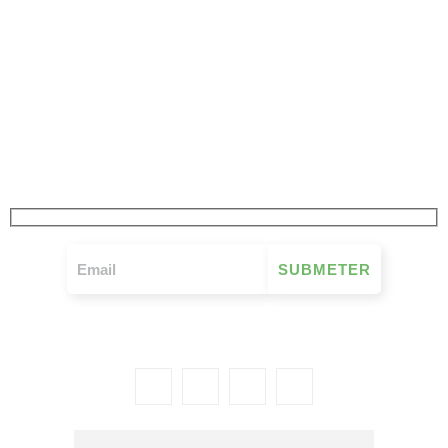
JÁ SUBSCREVEU
A NOSSA NEWSLETTER
FIQUE A PAR DE TUDO O QUE SE PASSA NO MOVIMENTO MUTUALISTA
SEMANALMENTE