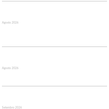
17
Agosto 2026
127.º Aniversário do Montepio
Comercial e Industrial Associação de
Socorros Mútuos
22
Agosto 2026
Caminhada Aquática Rio Ceira, Góis,
Coimbra. Org.: AMUT Gondomar
14
Setembro 2026