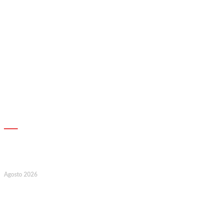
AGENDA
7
Agosto 2026
128.º Aniversário da Associação de
Socorros Mútuos e Fúnebre do
Concelho de Valongo