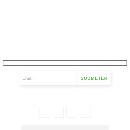
JÁ SUBSCREVEU
A NOSSA NEWSLETTER
FIQUE A PAR DE TUDO O QUE SE PASSA NO MOVIMENTO MUTUALISTA
SEMANALMENTE