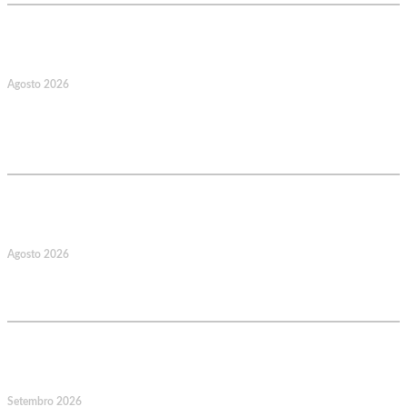
17
Agosto 2026
127.º Aniversário do Montepio
Comercial e Industrial Associação de
Socorros Mútuos
22
Agosto 2026
Caminhada Aquática Rio Ceira, Góis,
Coimbra. Org.: AMUT Gondomar
14
Setembro 2026