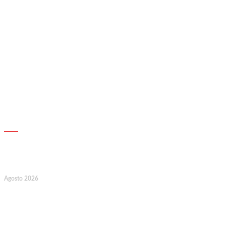
AGENDA
7
Agosto 2026
128.º Aniversário da Associação de
Socorros Mútuos e Fúnebre do
Concelho de Valongo