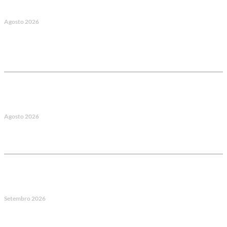
17
Agosto 2026
127.º Aniversário do Montepio
Comercial e Industrial Associação de
Socorros Mútuos
22
Agosto 2026
Caminhada Aquática Rio Ceira, Góis,
Coimbra. Org.: AMUT Gondomar
14
Setembro 2026
Jornadas Mutualistas Nacionais,
Norte, Santa Maria da Feira