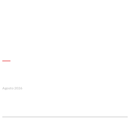
AGENDA
7
Agosto 2026
128.º Aniversário da Associação de
Socorros Mútuos e Fúnebre do
Concelho de Valongo