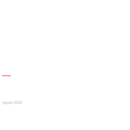
AGENDA
7
Agosto 2026
128.º Aniversário da Associação de
Socorros Mútuos e Fúnebre do
Concelho de Valongo