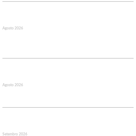
17
Agosto 2026
127.º Aniversário do Montepio
Comercial e Industrial Associação de
Socorros Mútuos
22
Agosto 2026
Caminhada Aquática Rio Ceira, Góis,
Coimbra. Org.: AMUT Gondomar
14
Setembro 2026