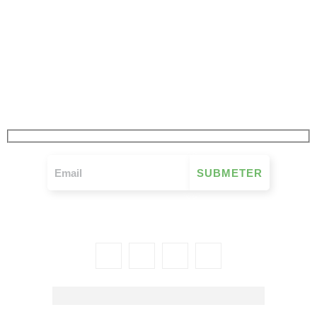
JÁ SUBSCREVEU
A NOSSA NEWSLETTER
FIQUE A PAR DE TUDO O QUE SE PASSA NO MOVIMENTO MUTUALISTA
SEMANALMENTE