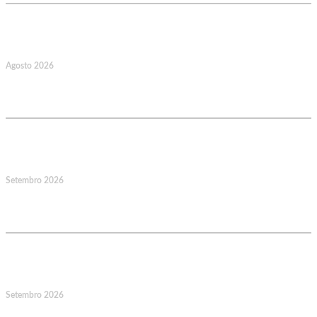
22
Agosto 2026
Caminhada Aquática Rio Ceira, Góis,
Coimbra. Org.: AMUT Gondomar
14
Setembro 2026
Jornadas Mutualistas Nacionais,
Norte, Santa Maria da Feira
15
Setembro 2026
Jornadas Mutualistas Nacionais,