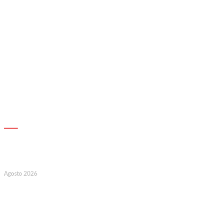
AGENDA
17
Agosto 2026
127.º Aniversário do Montepio
Comercial e Industrial Associação de
Socorros Mútuos