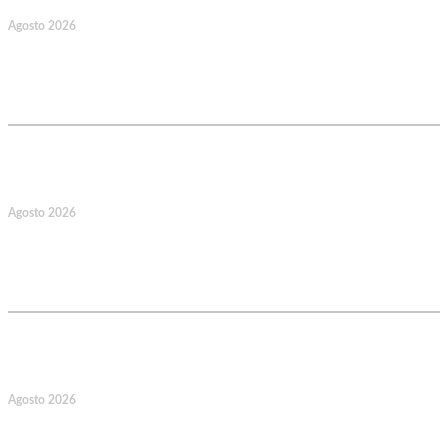
Agosto 2026
128.º Aniversário da Associação de
Socorros Mútuos e Fúnebre do
Concelho de Valongo
17
Agosto 2026
127.º Aniversário do Montepio
Comercial e Industrial Associação de
Socorros Mútuos
22
Agosto 2026
Caminhada Aquática Rio Ceira, Góis,
Coimbra. Org.: AMUT Gondomar