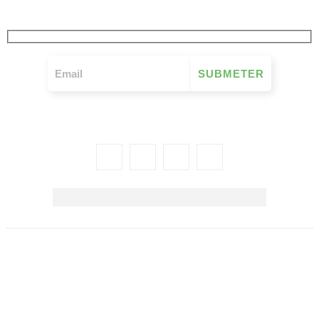
SEMANALMENTE
União das Mutualidades Portuguesas | Avenida 29 de março,
n.º 672, 3885-518 Esmoriz | Tel 256 112 880 | NIF 501 097
350