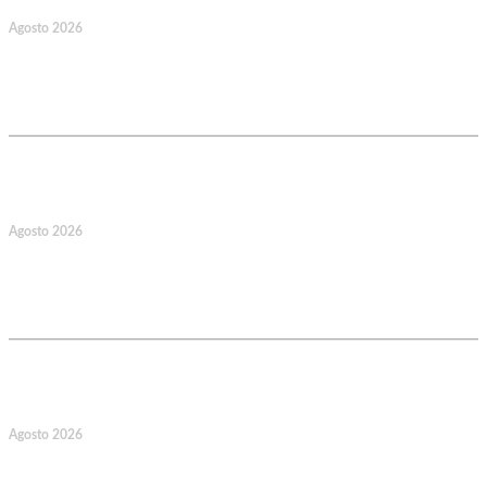
Agosto 2026
128.º Aniversário da Associação de
Socorros Mútuos e Fúnebre do
Concelho de Valongo
17
Agosto 2026
127.º Aniversário do Montepio
Comercial e Industrial Associação de
Socorros Mútuos
22
Agosto 2026
Caminhada Aquática Rio Ceira, Góis,
Coimbra. Org.: AMUT Gondomar