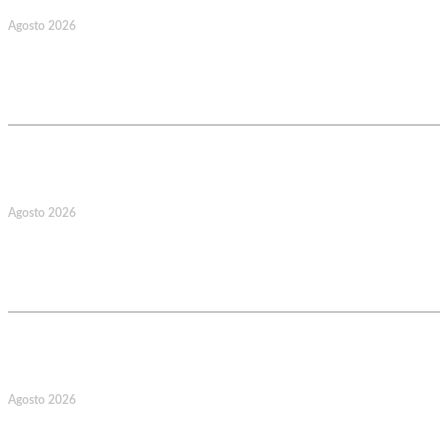
Agosto 2026
128.º Aniversário da Associação de
Socorros Mútuos e Fúnebre do
Concelho de Valongo
17
Agosto 2026
127.º Aniversário do Montepio
Comercial e Industrial Associação de
Socorros Mútuos
22
Agosto 2026
Caminhada Aquática Rio Ceira, Góis,
Coimbra. Org.: AMUT Gondomar