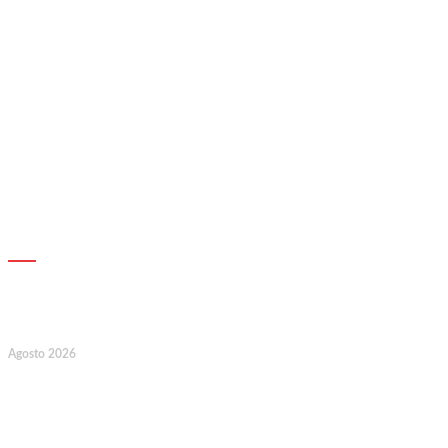
AGENDA
7
Agosto 2026
128.º Aniversário da Associação de
Socorros Mútuos e Fúnebre do
Concelho de Valongo