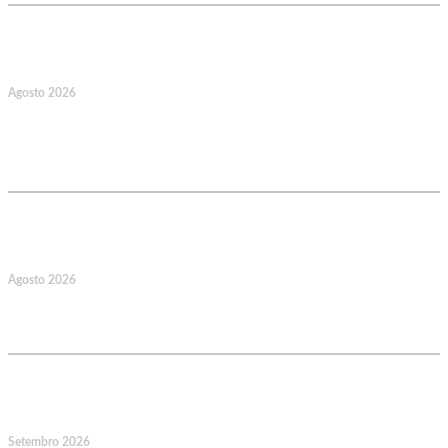
17
Agosto 2026
127.º Aniversário do Montepio
Comercial e Industrial Associação de
Socorros Mútuos
22
Agosto 2026
Caminhada Aquática Rio Ceira, Góis,
Coimbra. Org.: AMUT Gondomar
14
Setembro 2026