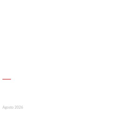
AGENDA
17
Agosto 2026
127.º Aniversário do Montepio
Comercial e Industrial Associação de
Socorros Mútuos