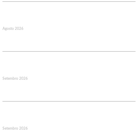
22
Agosto 2026
Caminhada Aquática Rio Ceira, Góis,
Coimbra. Org.: AMUT Gondomar
14
Setembro 2026
Jornadas Mutualistas Nacionais,
Norte, Santa Maria da Feira
15
Setembro 2026
Jornadas Mutualistas Nacionais,