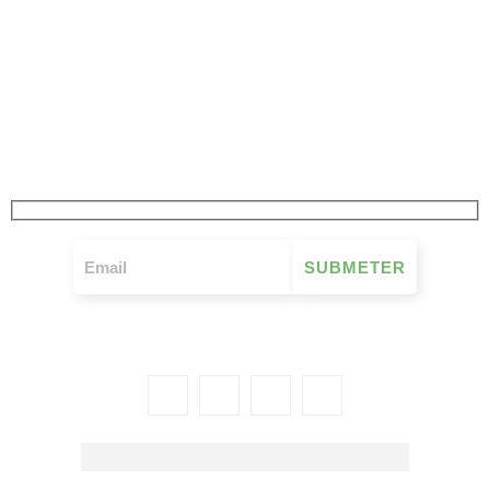
JÁ SUBSCREVEU
A NOSSA NEWSLETTER
FIQUE A PAR DE TUDO O QUE SE PASSA NO MOVIMENTO MUTUALISTA
SEMANALMENTE