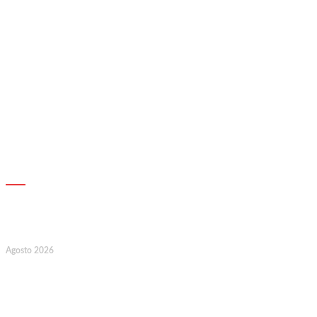
AGENDA
17
Agosto 2026
127.º Aniversário do Montepio
Comercial e Industrial Associação de
Socorros Mútuos