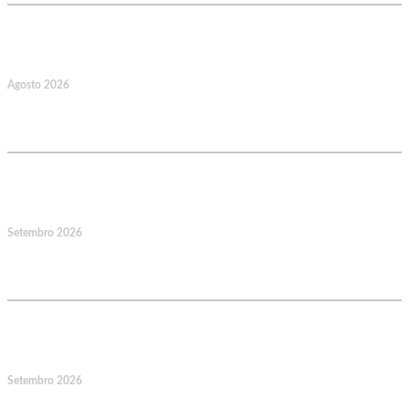
22
Agosto 2026
Caminhada Aquática Rio Ceira, Góis,
Coimbra. Org.: AMUT Gondomar
14
Setembro 2026
Jornadas Mutualistas Nacionais,
Norte, Santa Maria da Feira
15
Setembro 2026
Jornadas Mutualistas Nacionais,